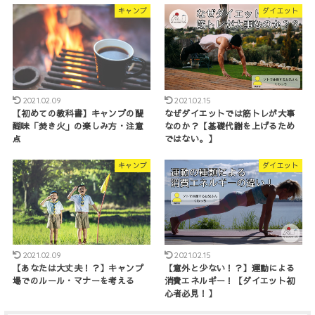
キャンプ
ダイエット
2021.02.09
2021.02.15
【初めての教科書】キャンプの醍
なぜダイエットでは筋トレが大事
醐味「焚き火」の楽しみ方・注意
なのか？【基礎代謝を上げるため
点
ではない。】
キャンプ
ダイエット
2021.02.09
2021.02.15
【あなたは大丈夫！？】キャンプ
【意外と少ない！？】運動による
場でのルール・マナーを考える
消費エネルギー！【ダイエット初
心者必見！】