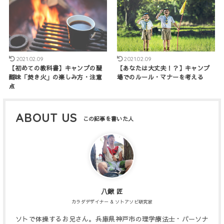
2021.02.09
2021.02.09
【初めての教科書】キャンプの醍
【あなたは大丈夫！？】キャンプ
醐味「焚き火」の楽しみ方・注意
場でのルール・マナーを考える
点
ABOUT US
八鍬 匠
カラダデザイナー & ソトアソビ研究家
ソトで体操するお兄さん。兵庫県神戸市の理学療法士・パーソナ