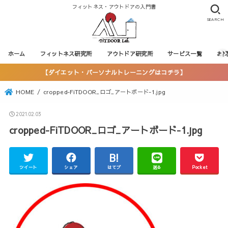
フィットネス・アウトドアの入門書
SEARCH
ホーム
フィットネス研究所
アウトドア研究所
サービス一覧
お
【ダイエット・パーソナルトレーニングはコチラ】
HOME
cropped-FiTDOOR_ロゴ_アートボード-1.jpg
2021.02.03
cropped-FiTDOOR_ロゴ_アートボード-1.jpg
ツイート
シェア
はてブ
送る
Pocket