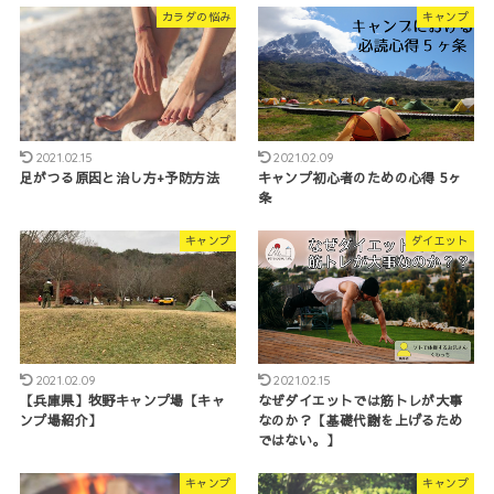
カラダの悩み
キャンプ
2021.02.15
2021.02.09
足がつる原因と治し方+予防方法
キャンプ初心者のための心得 5ヶ
条
キャンプ
ダイエット
2021.02.09
2021.02.15
【兵庫県】牧野キャンプ場【キャ
なぜダイエットでは筋トレが大事
ンプ場紹介】
なのか？【基礎代謝を上げるため
ではない。】
キャンプ
キャンプ